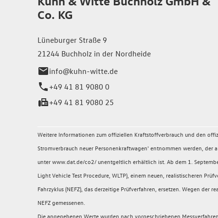
Kuhn & Witte Buchholz GmbH &
Co. KG
Lüneburger Straße 9
21244 Buchholz in der Nordheide
info@kuhn-witte.de
+49 41 81 9080 0
+49 41 81 9080 25
Weitere Informationen zum offiziellen Kraftstoffverbrauch und den of
Stromverbrauch neuer Personenkraftwagen' entnommen werden, der an a
unter www.dat.de/co2/ unentgeltlich erhältlich ist. Ab dem 1. Sept
Light Vehicle Test Procedure, WLTP), einem neuen, realistischeren P
Fahrzyklus (NEFZ), das derzeitige Prüfverfahren, ersetzen. Wegen der
NEFZ gemessenen.
Die angegebenen Werte wurden nach vorgeschriebenen Messverfahren (§