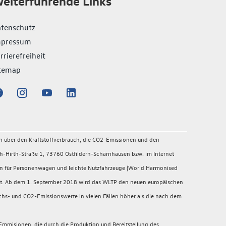
eiterführende Links
tenschutz
mpressum
rrierefreiheit
temap
en über den Kraftstoffverbrauch, die CO2-Emissionen und den
-Hirth-Straße 1, 73760 Ostfildern-Scharnhausen bzw. im Internet
en für Personenwagen und leichte Nutzfahrzeuge (World Harmonised
migt. Ab dem 1. September 2018 wird das WLTP den neuen europäischen
chs- und CO2-Emissionswerte in vielen Fällen höher als die nach dem
mmisionen, die durch die Produktion und Bereitstellung des