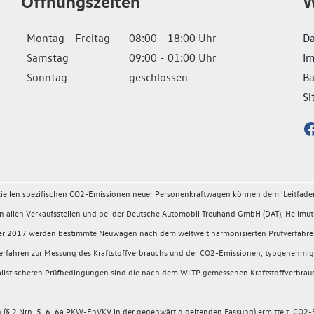
Öffnungszeiten
W
Montag - Freitag
08:00 - 18:00 Uhr
Da
Samstag
09:00 - 01:00 Uhr
I
Sonntag
geschlossen
Ba
Si
fiziellen spezifischen CO2-Emissionen neuer Personenkraftwagen können dem 'Leitfad
llen Verkaufsstellen und bei der Deutsche Automobil Treuhand GmbH (DAT), Hellmuth
ember 2017 werden bestimmte Neuwagen nach dem weltweit harmonisierten Prüfverfahr
rüfverfahren zur Messung des Kraftstoffverbrauchs und der CO2-Emissionen, typgeneh
 realistischeren Prüfbedingungen sind die nach dem WLTP gemessenen Kraftstoffverbrau
 2 Nrn. 5, 6, 6a PKW-EnVKV in der gegenwärtig geltenden Fassung) ermittelt. CO2-E