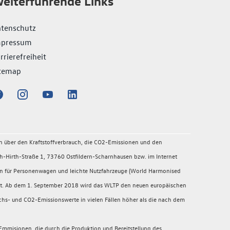
eiterführende Links
tenschutz
mpressum
rrierefreiheit
temap
en über den Kraftstoffverbrauch, die CO2-Emissionen und den
-Hirth-Straße 1, 73760 Ostfildern-Scharnhausen bzw. im Internet
en für Personenwagen und leichte Nutzfahrzeuge (World Harmonised
migt. Ab dem 1. September 2018 wird das WLTP den neuen europäischen
chs- und CO2-Emissionswerte in vielen Fällen höher als die nach dem
mmisionen, die durch die Produktion und Bereitstellung des