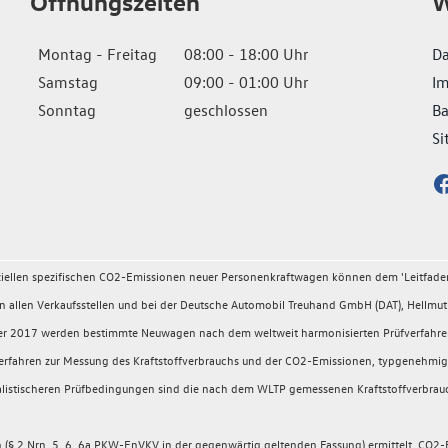
Öffnungszeiten
W
Montag - Freitag
08:00 - 18:00 Uhr
Da
Samstag
09:00 - 01:00 Uhr
I
Sonntag
geschlossen
Ba
Si
fiziellen spezifischen CO2-Emissionen neuer Personenkraftwagen können dem 'Leitfad
llen Verkaufsstellen und bei der Deutsche Automobil Treuhand GmbH (DAT), Hellmuth
ember 2017 werden bestimmte Neuwagen nach dem weltweit harmonisierten Prüfverfahr
rüfverfahren zur Messung des Kraftstoffverbrauchs und der CO2-Emissionen, typgeneh
 realistischeren Prüfbedingungen sind die nach dem WLTP gemessenen Kraftstoffverbrau
 2 Nrn. 5, 6, 6a PKW-EnVKV in der gegenwärtig geltenden Fassung) ermittelt. CO2-E