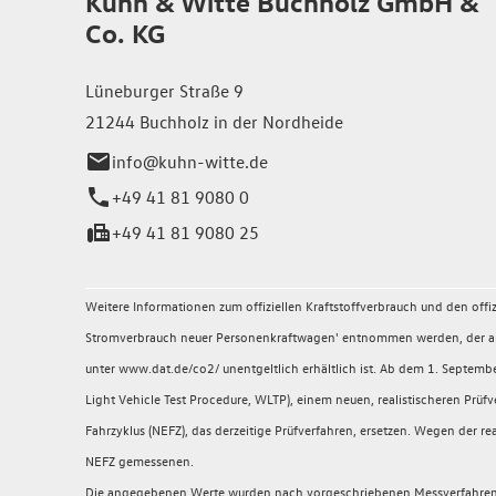
Kuhn & Witte Buchholz GmbH &
Co. KG
Lüneburger Straße 9
21244 Buchholz in der Nordheide
info@kuhn-witte.de
+49 41 81 9080 0
+49 41 81 9080 25
Weitere Informationen zum offiziellen Kraftstoffverbrauch und den of
Stromverbrauch neuer Personenkraftwagen' entnommen werden, der an a
unter www.dat.de/co2/ unentgeltlich erhältlich ist. Ab dem 1. Sept
Light Vehicle Test Procedure, WLTP), einem neuen, realistischeren P
Fahrzyklus (NEFZ), das derzeitige Prüfverfahren, ersetzen. Wegen der
NEFZ gemessenen.
Die angegebenen Werte wurden nach vorgeschriebenen Messverfahren (§