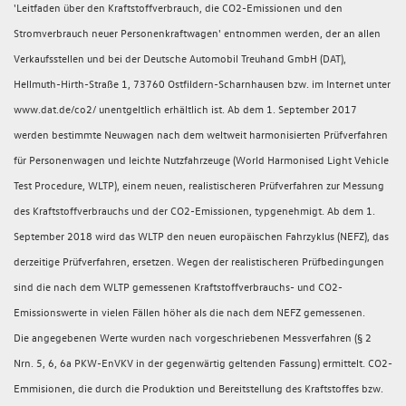
'Leitfaden über den Kraftstoffverbrauch, die CO2-Emissionen und den
Stromverbrauch neuer Personenkraftwagen' entnommen werden, der an allen
Verkaufsstellen und bei der Deutsche Automobil Treuhand GmbH (DAT),
Hellmuth-Hirth-Straße 1, 73760 Ostfildern-Scharnhausen bzw. im Internet unter
www.dat.de/co2/ unentgeltlich erhältlich ist. Ab dem 1. September 2017
werden bestimmte Neuwagen nach dem weltweit harmonisierten Prüfverfahren
für Personenwagen und leichte Nutzfahrzeuge (World Harmonised Light Vehicle
Test Procedure, WLTP), einem neuen, realistischeren Prüfverfahren zur Messung
des Kraftstoffverbrauchs und der CO2-Emissionen, typgenehmigt. Ab dem 1.
September 2018 wird das WLTP den neuen europäischen Fahrzyklus (NEFZ), das
derzeitige Prüfverfahren, ersetzen. Wegen der realistischeren Prüfbedingungen
sind die nach dem WLTP gemessenen Kraftstoffverbrauchs- und CO2-
Emissionswerte in vielen Fällen höher als die nach dem NEFZ gemessenen.
Die angegebenen Werte wurden nach vorgeschriebenen Messverfahren (§ 2
Nrn. 5, 6, 6a PKW-EnVKV in der gegenwärtig geltenden Fassung) ermittelt. CO2-
Emmisionen, die durch die Produktion und Bereitstellung des Kraftstoffes bzw.