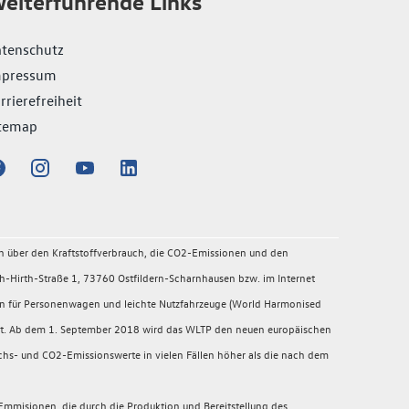
eiterführende Links
tenschutz
mpressum
rrierefreiheit
temap
en über den Kraftstoffverbrauch, die CO2-Emissionen und den
-Hirth-Straße 1, 73760 Ostfildern-Scharnhausen bzw. im Internet
en für Personenwagen und leichte Nutzfahrzeuge (World Harmonised
migt. Ab dem 1. September 2018 wird das WLTP den neuen europäischen
chs- und CO2-Emissionswerte in vielen Fällen höher als die nach dem
mmisionen, die durch die Produktion und Bereitstellung des