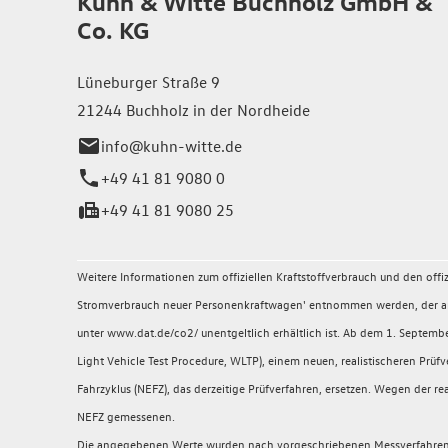
Kuhn & Witte Buchholz GmbH &
Co. KG
Lüneburger Straße 9
21244 Buchholz in der Nordheide
info@kuhn-witte.de
+49 41 81 9080 0
+49 41 81 9080 25
Weitere Informationen zum offiziellen Kraftstoffverbrauch und den of
Stromverbrauch neuer Personenkraftwagen' entnommen werden, der an a
unter www.dat.de/co2/ unentgeltlich erhältlich ist. Ab dem 1. Sept
Light Vehicle Test Procedure, WLTP), einem neuen, realistischeren P
Fahrzyklus (NEFZ), das derzeitige Prüfverfahren, ersetzen. Wegen der
NEFZ gemessenen.
Die angegebenen Werte wurden nach vorgeschriebenen Messverfahren (§