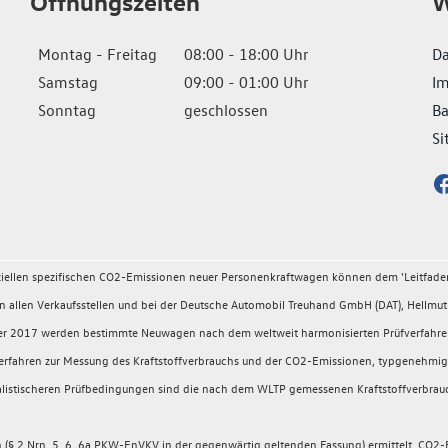
Öffnungszeiten
W
Montag - Freitag
08:00 - 18:00 Uhr
Da
Samstag
09:00 - 01:00 Uhr
I
Sonntag
geschlossen
Ba
Si
fiziellen spezifischen CO2-Emissionen neuer Personenkraftwagen können dem 'Leitfad
llen Verkaufsstellen und bei der Deutsche Automobil Treuhand GmbH (DAT), Hellmuth
ember 2017 werden bestimmte Neuwagen nach dem weltweit harmonisierten Prüfverfahr
rüfverfahren zur Messung des Kraftstoffverbrauchs und der CO2-Emissionen, typgeneh
 realistischeren Prüfbedingungen sind die nach dem WLTP gemessenen Kraftstoffverbrau
 2 Nrn. 5, 6, 6a PKW-EnVKV in der gegenwärtig geltenden Fassung) ermittelt. CO2-E