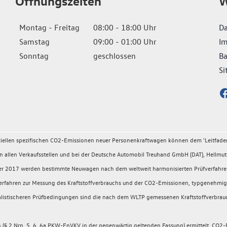
Öffnungszeiten
W
Montag - Freitag
08:00 - 18:00 Uhr
Da
Samstag
09:00 - 01:00 Uhr
I
Sonntag
geschlossen
Ba
Si
fiziellen spezifischen CO2-Emissionen neuer Personenkraftwagen können dem 'Leitfad
llen Verkaufsstellen und bei der Deutsche Automobil Treuhand GmbH (DAT), Hellmuth
ember 2017 werden bestimmte Neuwagen nach dem weltweit harmonisierten Prüfverfahr
rüfverfahren zur Messung des Kraftstoffverbrauchs und der CO2-Emissionen, typgeneh
 realistischeren Prüfbedingungen sind die nach dem WLTP gemessenen Kraftstoffverbrau
 2 Nrn. 5, 6, 6a PKW-EnVKV in der gegenwärtig geltenden Fassung) ermittelt. CO2-E