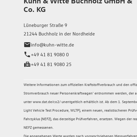
Kuhn & Witte Buchholz GmbH &
Co. KG
Lüneburger Straße 9
21244 Buchholz in der Nordheide
info@kuhn-witte.de
+49 41 81 9080 0
+49 41 81 9080 25
Weitere Informationen zum offiziellen Kraftstoffverbrauch und den of
Stromverbrauch neuer Personenkraftwagen' entnommen werden, der an a
unter www.dat.de/co2/ unentgeltlich erhältlich ist. Ab dem 1. Sept
Light Vehicle Test Procedure, WLTP), einem neuen, realistischeren P
Fahrzyklus (NEFZ), das derzeitige Prüfverfahren, ersetzen. Wegen der
NEFZ gemessenen.
Die angegebenen Werte wurden nach vorgeschriebenen Messverfahren (§