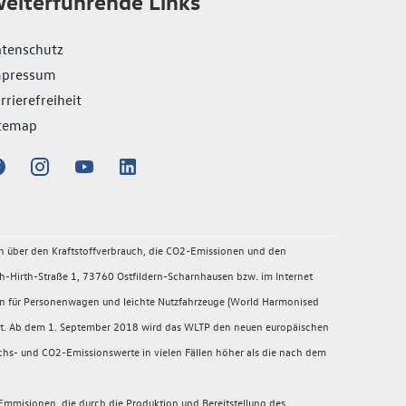
eiterführende Links
tenschutz
mpressum
rrierefreiheit
temap
en über den Kraftstoffverbrauch, die CO2-Emissionen und den
-Hirth-Straße 1, 73760 Ostfildern-Scharnhausen bzw. im Internet
en für Personenwagen und leichte Nutzfahrzeuge (World Harmonised
migt. Ab dem 1. September 2018 wird das WLTP den neuen europäischen
chs- und CO2-Emissionswerte in vielen Fällen höher als die nach dem
mmisionen, die durch die Produktion und Bereitstellung des