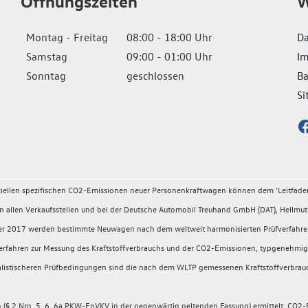
Öffnungszeiten
W
Montag - Freitag
08:00 - 18:00 Uhr
Da
Samstag
09:00 - 01:00 Uhr
I
Sonntag
geschlossen
Ba
Si
fiziellen spezifischen CO2-Emissionen neuer Personenkraftwagen können dem 'Leitfad
llen Verkaufsstellen und bei der Deutsche Automobil Treuhand GmbH (DAT), Hellmuth
ember 2017 werden bestimmte Neuwagen nach dem weltweit harmonisierten Prüfverfahr
rüfverfahren zur Messung des Kraftstoffverbrauchs und der CO2-Emissionen, typgeneh
 realistischeren Prüfbedingungen sind die nach dem WLTP gemessenen Kraftstoffverbrau
 2 Nrn. 5, 6, 6a PKW-EnVKV in der gegenwärtig geltenden Fassung) ermittelt. CO2-E