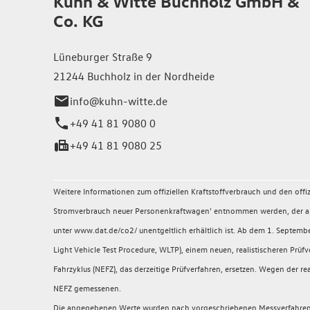
Kuhn & Witte Buchholz GmbH &
Co. KG
Lüneburger Straße 9
21244 Buchholz in der Nordheide
info@kuhn-witte.de
+49 41 81 9080 0
+49 41 81 9080 25
Weitere Informationen zum offiziellen Kraftstoffverbrauch und den of
Stromverbrauch neuer Personenkraftwagen' entnommen werden, der an a
unter www.dat.de/co2/ unentgeltlich erhältlich ist. Ab dem 1. Sept
Light Vehicle Test Procedure, WLTP), einem neuen, realistischeren P
Fahrzyklus (NEFZ), das derzeitige Prüfverfahren, ersetzen. Wegen der
NEFZ gemessenen.
Die angegebenen Werte wurden nach vorgeschriebenen Messverfahren (§