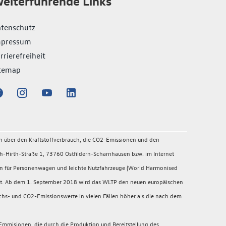
eiterführende Links
tenschutz
mpressum
rrierefreiheit
temap
en über den Kraftstoffverbrauch, die CO2-Emissionen und den
-Hirth-Straße 1, 73760 Ostfildern-Scharnhausen bzw. im Internet
en für Personenwagen und leichte Nutzfahrzeuge (World Harmonised
migt. Ab dem 1. September 2018 wird das WLTP den neuen europäischen
chs- und CO2-Emissionswerte in vielen Fällen höher als die nach dem
mmisionen, die durch die Produktion und Bereitstellung des