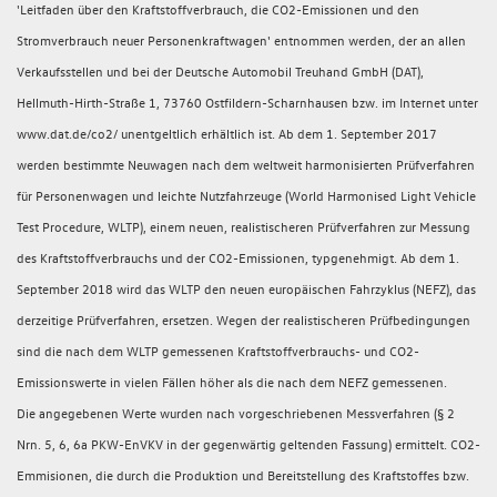
'Leitfaden über den Kraftstoffverbrauch, die CO2-Emissionen und den
Stromverbrauch neuer Personenkraftwagen' entnommen werden, der an allen
Verkaufsstellen und bei der Deutsche Automobil Treuhand GmbH (DAT),
Hellmuth-Hirth-Straße 1, 73760 Ostfildern-Scharnhausen bzw. im Internet unter
www.dat.de/co2/ unentgeltlich erhältlich ist. Ab dem 1. September 2017
werden bestimmte Neuwagen nach dem weltweit harmonisierten Prüfverfahren
für Personenwagen und leichte Nutzfahrzeuge (World Harmonised Light Vehicle
Test Procedure, WLTP), einem neuen, realistischeren Prüfverfahren zur Messung
des Kraftstoffverbrauchs und der CO2-Emissionen, typgenehmigt. Ab dem 1.
September 2018 wird das WLTP den neuen europäischen Fahrzyklus (NEFZ), das
derzeitige Prüfverfahren, ersetzen. Wegen der realistischeren Prüfbedingungen
sind die nach dem WLTP gemessenen Kraftstoffverbrauchs- und CO2-
Emissionswerte in vielen Fällen höher als die nach dem NEFZ gemessenen.
Die angegebenen Werte wurden nach vorgeschriebenen Messverfahren (§ 2
Nrn. 5, 6, 6a PKW-EnVKV in der gegenwärtig geltenden Fassung) ermittelt. CO2-
Emmisionen, die durch die Produktion und Bereitstellung des Kraftstoffes bzw.