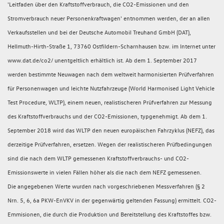
'Leitfaden über den Kraftstoffverbrauch, die CO2-Emissionen und den
Stromverbrauch neuer Personenkraftwagen' entnommen werden, der an allen
Verkaufsstellen und bei der Deutsche Automobil Treuhand GmbH (DAT),
Hellmuth-Hirth-Straße 1, 73760 Ostfildern-Scharnhausen bzw. im Internet unter
www.dat.de/co2/ unentgeltlich erhältlich ist. Ab dem 1. September 2017
werden bestimmte Neuwagen nach dem weltweit harmonisierten Prüfverfahren
für Personenwagen und leichte Nutzfahrzeuge (World Harmonised Light Vehicle
Test Procedure, WLTP), einem neuen, realistischeren Prüfverfahren zur Messung
des Kraftstoffverbrauchs und der CO2-Emissionen, typgenehmigt. Ab dem 1.
September 2018 wird das WLTP den neuen europäischen Fahrzyklus (NEFZ), das
derzeitige Prüfverfahren, ersetzen. Wegen der realistischeren Prüfbedingungen
sind die nach dem WLTP gemessenen Kraftstoffverbrauchs- und CO2-
Emissionswerte in vielen Fällen höher als die nach dem NEFZ gemessenen.
Die angegebenen Werte wurden nach vorgeschriebenen Messverfahren (§ 2
Nrn. 5, 6, 6a PKW-EnVKV in der gegenwärtig geltenden Fassung) ermittelt. CO2-
Emmisionen, die durch die Produktion und Bereitstellung des Kraftstoffes bzw.