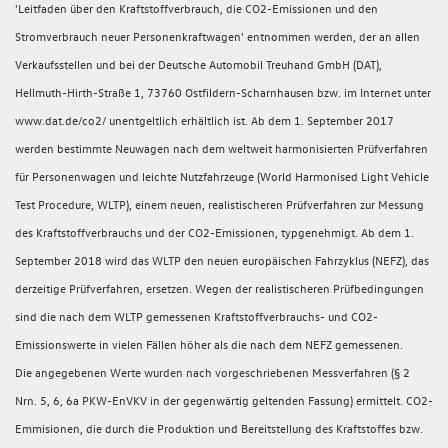
'Leitfaden über den Kraftstoffverbrauch, die CO2-Emissionen und den
Stromverbrauch neuer Personenkraftwagen' entnommen werden, der an allen
Verkaufsstellen und bei der Deutsche Automobil Treuhand GmbH (DAT),
Hellmuth-Hirth-Straße 1, 73760 Ostfildern-Scharnhausen bzw. im Internet unter
www.dat.de/co2/ unentgeltlich erhältlich ist. Ab dem 1. September 2017
werden bestimmte Neuwagen nach dem weltweit harmonisierten Prüfverfahren
für Personenwagen und leichte Nutzfahrzeuge (World Harmonised Light Vehicle
Test Procedure, WLTP), einem neuen, realistischeren Prüfverfahren zur Messung
des Kraftstoffverbrauchs und der CO2-Emissionen, typgenehmigt. Ab dem 1.
September 2018 wird das WLTP den neuen europäischen Fahrzyklus (NEFZ), das
derzeitige Prüfverfahren, ersetzen. Wegen der realistischeren Prüfbedingungen
sind die nach dem WLTP gemessenen Kraftstoffverbrauchs- und CO2-
Emissionswerte in vielen Fällen höher als die nach dem NEFZ gemessenen.
Die angegebenen Werte wurden nach vorgeschriebenen Messverfahren (§ 2
Nrn. 5, 6, 6a PKW-EnVKV in der gegenwärtig geltenden Fassung) ermittelt. CO2-
Emmisionen, die durch die Produktion und Bereitstellung des Kraftstoffes bzw.