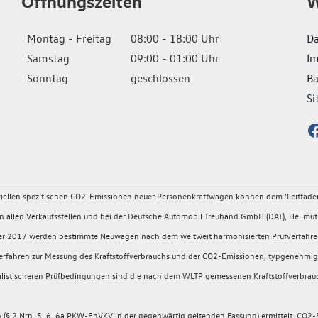
Öffnungszeiten
W
Montag - Freitag
08:00 - 18:00 Uhr
Da
Samstag
09:00 - 01:00 Uhr
I
Sonntag
geschlossen
Ba
Si
fiziellen spezifischen CO2-Emissionen neuer Personenkraftwagen können dem 'Leitfad
llen Verkaufsstellen und bei der Deutsche Automobil Treuhand GmbH (DAT), Hellmuth
ember 2017 werden bestimmte Neuwagen nach dem weltweit harmonisierten Prüfverfahr
rüfverfahren zur Messung des Kraftstoffverbrauchs und der CO2-Emissionen, typgeneh
 realistischeren Prüfbedingungen sind die nach dem WLTP gemessenen Kraftstoffverbrau
 2 Nrn. 5, 6, 6a PKW-EnVKV in der gegenwärtig geltenden Fassung) ermittelt. CO2-E