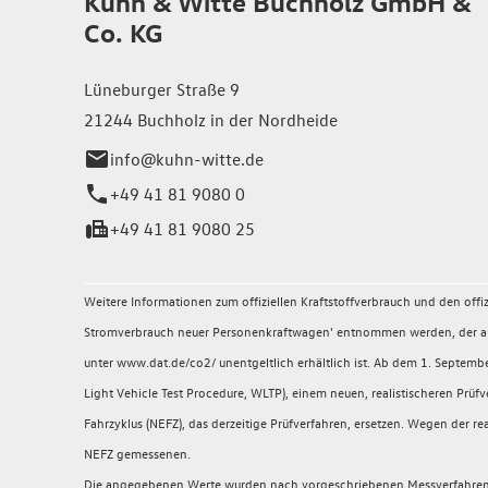
Kuhn & Witte Buchholz GmbH &
Co. KG
Lüneburger Straße 9
21244 Buchholz in der Nordheide
info@kuhn-witte.de
+49 41 81 9080 0
+49 41 81 9080 25
Weitere Informationen zum offiziellen Kraftstoffverbrauch und den of
Stromverbrauch neuer Personenkraftwagen' entnommen werden, der an a
unter www.dat.de/co2/ unentgeltlich erhältlich ist. Ab dem 1. Sept
Light Vehicle Test Procedure, WLTP), einem neuen, realistischeren P
Fahrzyklus (NEFZ), das derzeitige Prüfverfahren, ersetzen. Wegen der
NEFZ gemessenen.
Die angegebenen Werte wurden nach vorgeschriebenen Messverfahren (§