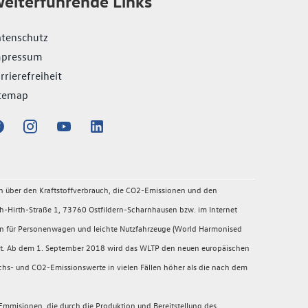
eiterführende Links
tenschutz
mpressum
rrierefreiheit
temap
en über den Kraftstoffverbrauch, die CO2-Emissionen und den
-Hirth-Straße 1, 73760 Ostfildern-Scharnhausen bzw. im Internet
en für Personenwagen und leichte Nutzfahrzeuge (World Harmonised
migt. Ab dem 1. September 2018 wird das WLTP den neuen europäischen
chs- und CO2-Emissionswerte in vielen Fällen höher als die nach dem
mmisionen, die durch die Produktion und Bereitstellung des