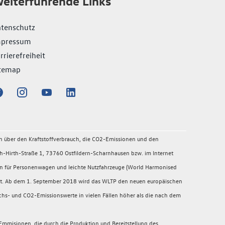
eiterführende Links
tenschutz
mpressum
rrierefreiheit
temap
en über den Kraftstoffverbrauch, die CO2-Emissionen und den
-Hirth-Straße 1, 73760 Ostfildern-Scharnhausen bzw. im Internet
en für Personenwagen und leichte Nutzfahrzeuge (World Harmonised
migt. Ab dem 1. September 2018 wird das WLTP den neuen europäischen
chs- und CO2-Emissionswerte in vielen Fällen höher als die nach dem
mmisionen, die durch die Produktion und Bereitstellung des