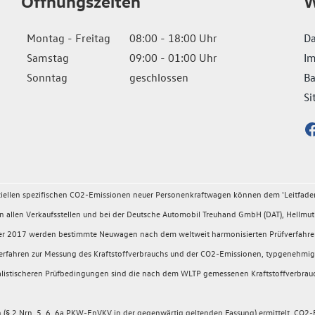
Öffnungszeiten
W
Montag - Freitag
08:00 - 18:00 Uhr
Da
Samstag
09:00 - 01:00 Uhr
I
Sonntag
geschlossen
Ba
Si
fiziellen spezifischen CO2-Emissionen neuer Personenkraftwagen können dem 'Leitfad
llen Verkaufsstellen und bei der Deutsche Automobil Treuhand GmbH (DAT), Hellmuth
ember 2017 werden bestimmte Neuwagen nach dem weltweit harmonisierten Prüfverfahr
rüfverfahren zur Messung des Kraftstoffverbrauchs und der CO2-Emissionen, typgeneh
 realistischeren Prüfbedingungen sind die nach dem WLTP gemessenen Kraftstoffverbrau
 2 Nrn. 5, 6, 6a PKW-EnVKV in der gegenwärtig geltenden Fassung) ermittelt. CO2-E