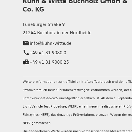
Kuhn & Witte Buchholz GmbH &
Co. KG
Lüneburger Straße 9
21244 Buchholz in der Nordheide
info@kuhn-witte.de
+49 41 81 9080 0
+49 41 81 9080 25
Weitere Informationen zum offiziellen Kraftstoffverbrauch und den of
Stromverbrauch neuer Personenkraftwagen' entnommen werden, der an a
unter www.dat.de/co2/ unentgeltlich erhältlich ist. Ab dem 1. Sept
Light Vehicle Test Procedure, WLTP), einem neuen, realistischeren P
Fahrzyklus (NEFZ), das derzeitige Prüfverfahren, ersetzen. Wegen der
NEFZ gemessenen.
Die angegebenen Werte wurden nach vorgeschriebenen Messverfahren (§