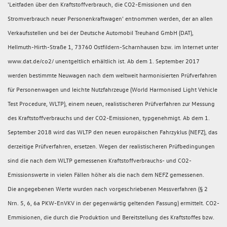
'Leitfaden über den Kraftstoffverbrauch, die CO2-Emissionen und den
Stromverbrauch neuer Personenkraftwagen' entnommen werden, der an allen
Verkaufsstellen und bei der Deutsche Automobil Treuhand GmbH (DAT),
Hellmuth-Hirth-Straße 1, 73760 Ostfildern-Scharnhausen bzw. im Internet unter
www.dat.de/co2/ unentgeltlich erhältlich ist. Ab dem 1. September 2017
werden bestimmte Neuwagen nach dem weltweit harmonisierten Prüfverfahren
für Personenwagen und leichte Nutzfahrzeuge (World Harmonised Light Vehicle
Test Procedure, WLTP), einem neuen, realistischeren Prüfverfahren zur Messung
des Kraftstoffverbrauchs und der CO2-Emissionen, typgenehmigt. Ab dem 1.
September 2018 wird das WLTP den neuen europäischen Fahrzyklus (NEFZ), das
derzeitige Prüfverfahren, ersetzen. Wegen der realistischeren Prüfbedingungen
sind die nach dem WLTP gemessenen Kraftstoffverbrauchs- und CO2-
Emissionswerte in vielen Fällen höher als die nach dem NEFZ gemessenen.
Die angegebenen Werte wurden nach vorgeschriebenen Messverfahren (§ 2
Nrn. 5, 6, 6a PKW-EnVKV in der gegenwärtig geltenden Fassung) ermittelt. CO2-
Emmisionen, die durch die Produktion und Bereitstellung des Kraftstoffes bzw.