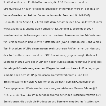
'Leitfaden über den Kraftstoffverbrauch, die CO2-Emissionen und den
Stromverbrauch neuer Personenkraftwagen' entnommen werden, der an allen
Verkaufsstellen und bei der Deutsche Automobil Treuhand GmbH (DAT),
Hellmuth-Hirth-Straße 1, 73760 Ostfildern-Scharnhausen bzw. im Internet unter
www.dat.de/co2/ unentgeltlich erhältlich ist. Ab dem 1. September 2017
werden bestimmte Neuwagen nach dem weltweit harmonisierten Prüfverfahren
für Personenwagen und leichte Nutzfahrzeuge (World Harmonised Light Vehicle
Test Procedure, WLTP), einem neuen, realistischeren Prüfverfahren zur Messung
des Kraftstoffverbrauchs und der CO2-Emissionen, typgenehmigt. Ab dem 1.
September 2018 wird das WLTP den neuen europäischen Fahrzyklus (NEFZ), das
derzeitige Prüfverfahren, ersetzen. Wegen der realistischeren Prüfbedingungen
sind die nach dem WLTP gemessenen Kraftstoffverbrauchs- und CO2-
Emissionswerte in vielen Fällen höher als die nach dem NEFZ gemessenen.
Die angegebenen Werte wurden nach vorgeschriebenen Messverfahren (§ 2
Nrn. 5, 6, 6a PKW-EnVKV in der gegenwärtig geltenden Fassung) ermittelt. CO2-
Emmisionen, die durch die Produktion und Bereitstellung des Kraftstoffes bzw.