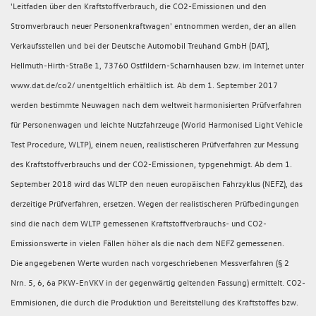
'Leitfaden über den Kraftstoffverbrauch, die CO2-Emissionen und den
Stromverbrauch neuer Personenkraftwagen' entnommen werden, der an allen
Verkaufsstellen und bei der Deutsche Automobil Treuhand GmbH (DAT),
Hellmuth-Hirth-Straße 1, 73760 Ostfildern-Scharnhausen bzw. im Internet unter
www.dat.de/co2/ unentgeltlich erhältlich ist. Ab dem 1. September 2017
werden bestimmte Neuwagen nach dem weltweit harmonisierten Prüfverfahren
für Personenwagen und leichte Nutzfahrzeuge (World Harmonised Light Vehicle
Test Procedure, WLTP), einem neuen, realistischeren Prüfverfahren zur Messung
des Kraftstoffverbrauchs und der CO2-Emissionen, typgenehmigt. Ab dem 1.
September 2018 wird das WLTP den neuen europäischen Fahrzyklus (NEFZ), das
derzeitige Prüfverfahren, ersetzen. Wegen der realistischeren Prüfbedingungen
sind die nach dem WLTP gemessenen Kraftstoffverbrauchs- und CO2-
Emissionswerte in vielen Fällen höher als die nach dem NEFZ gemessenen.
Die angegebenen Werte wurden nach vorgeschriebenen Messverfahren (§ 2
Nrn. 5, 6, 6a PKW-EnVKV in der gegenwärtig geltenden Fassung) ermittelt. CO2-
Emmisionen, die durch die Produktion und Bereitstellung des Kraftstoffes bzw.