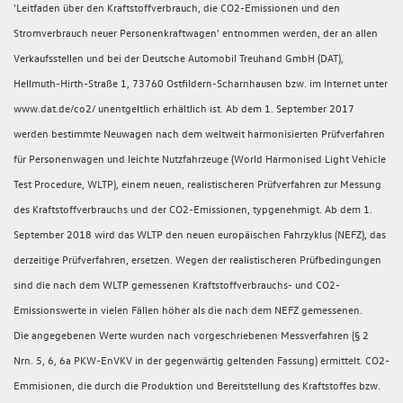
'Leitfaden über den Kraftstoffverbrauch, die CO2-Emissionen und den
Stromverbrauch neuer Personenkraftwagen' entnommen werden, der an allen
Verkaufsstellen und bei der Deutsche Automobil Treuhand GmbH (DAT),
Hellmuth-Hirth-Straße 1, 73760 Ostfildern-Scharnhausen bzw. im Internet unter
www.dat.de/co2/ unentgeltlich erhältlich ist. Ab dem 1. September 2017
werden bestimmte Neuwagen nach dem weltweit harmonisierten Prüfverfahren
für Personenwagen und leichte Nutzfahrzeuge (World Harmonised Light Vehicle
Test Procedure, WLTP), einem neuen, realistischeren Prüfverfahren zur Messung
des Kraftstoffverbrauchs und der CO2-Emissionen, typgenehmigt. Ab dem 1.
September 2018 wird das WLTP den neuen europäischen Fahrzyklus (NEFZ), das
derzeitige Prüfverfahren, ersetzen. Wegen der realistischeren Prüfbedingungen
sind die nach dem WLTP gemessenen Kraftstoffverbrauchs- und CO2-
Emissionswerte in vielen Fällen höher als die nach dem NEFZ gemessenen.
Die angegebenen Werte wurden nach vorgeschriebenen Messverfahren (§ 2
Nrn. 5, 6, 6a PKW-EnVKV in der gegenwärtig geltenden Fassung) ermittelt. CO2-
Emmisionen, die durch die Produktion und Bereitstellung des Kraftstoffes bzw.