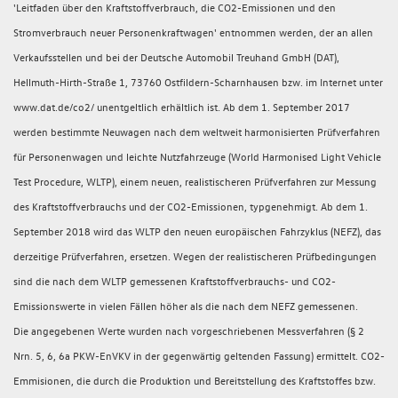
'Leitfaden über den Kraftstoffverbrauch, die CO2-Emissionen und den
Stromverbrauch neuer Personenkraftwagen' entnommen werden, der an allen
Verkaufsstellen und bei der Deutsche Automobil Treuhand GmbH (DAT),
Hellmuth-Hirth-Straße 1, 73760 Ostfildern-Scharnhausen bzw. im Internet unter
www.dat.de/co2/ unentgeltlich erhältlich ist. Ab dem 1. September 2017
werden bestimmte Neuwagen nach dem weltweit harmonisierten Prüfverfahren
für Personenwagen und leichte Nutzfahrzeuge (World Harmonised Light Vehicle
Test Procedure, WLTP), einem neuen, realistischeren Prüfverfahren zur Messung
des Kraftstoffverbrauchs und der CO2-Emissionen, typgenehmigt. Ab dem 1.
September 2018 wird das WLTP den neuen europäischen Fahrzyklus (NEFZ), das
derzeitige Prüfverfahren, ersetzen. Wegen der realistischeren Prüfbedingungen
sind die nach dem WLTP gemessenen Kraftstoffverbrauchs- und CO2-
Emissionswerte in vielen Fällen höher als die nach dem NEFZ gemessenen.
Die angegebenen Werte wurden nach vorgeschriebenen Messverfahren (§ 2
Nrn. 5, 6, 6a PKW-EnVKV in der gegenwärtig geltenden Fassung) ermittelt. CO2-
Emmisionen, die durch die Produktion und Bereitstellung des Kraftstoffes bzw.