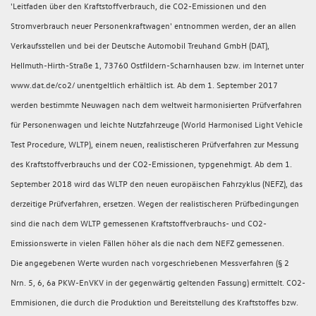
'Leitfaden über den Kraftstoffverbrauch, die CO2-Emissionen und den
Stromverbrauch neuer Personenkraftwagen' entnommen werden, der an allen
Verkaufsstellen und bei der Deutsche Automobil Treuhand GmbH (DAT),
Hellmuth-Hirth-Straße 1, 73760 Ostfildern-Scharnhausen bzw. im Internet unter
www.dat.de/co2/ unentgeltlich erhältlich ist. Ab dem 1. September 2017
werden bestimmte Neuwagen nach dem weltweit harmonisierten Prüfverfahren
für Personenwagen und leichte Nutzfahrzeuge (World Harmonised Light Vehicle
Test Procedure, WLTP), einem neuen, realistischeren Prüfverfahren zur Messung
des Kraftstoffverbrauchs und der CO2-Emissionen, typgenehmigt. Ab dem 1.
September 2018 wird das WLTP den neuen europäischen Fahrzyklus (NEFZ), das
derzeitige Prüfverfahren, ersetzen. Wegen der realistischeren Prüfbedingungen
sind die nach dem WLTP gemessenen Kraftstoffverbrauchs- und CO2-
Emissionswerte in vielen Fällen höher als die nach dem NEFZ gemessenen.
Die angegebenen Werte wurden nach vorgeschriebenen Messverfahren (§ 2
Nrn. 5, 6, 6a PKW-EnVKV in der gegenwärtig geltenden Fassung) ermittelt. CO2-
Emmisionen, die durch die Produktion und Bereitstellung des Kraftstoffes bzw.