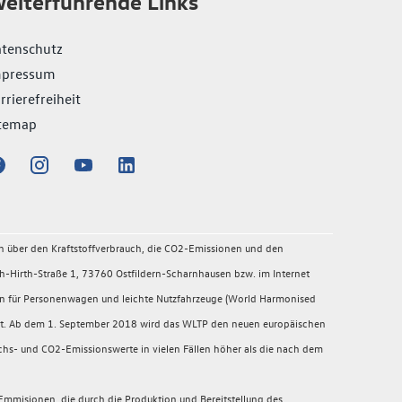
eiterführende Links
tenschutz
mpressum
rrierefreiheit
temap
en über den Kraftstoffverbrauch, die CO2-Emissionen und den
-Hirth-Straße 1, 73760 Ostfildern-Scharnhausen bzw. im Internet
en für Personenwagen und leichte Nutzfahrzeuge (World Harmonised
migt. Ab dem 1. September 2018 wird das WLTP den neuen europäischen
chs- und CO2-Emissionswerte in vielen Fällen höher als die nach dem
mmisionen, die durch die Produktion und Bereitstellung des