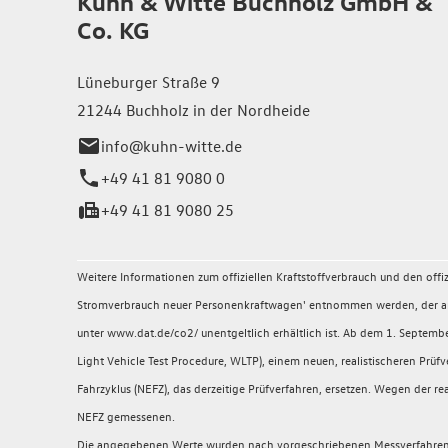
Kuhn & Witte Buchholz GmbH &
Co. KG
Lüneburger Straße 9
21244 Buchholz in der Nordheide
info@kuhn-witte.de
+49 41 81 9080 0
+49 41 81 9080 25
Weitere Informationen zum offiziellen Kraftstoffverbrauch und den of
Stromverbrauch neuer Personenkraftwagen' entnommen werden, der an a
unter www.dat.de/co2/ unentgeltlich erhältlich ist. Ab dem 1. Sept
Light Vehicle Test Procedure, WLTP), einem neuen, realistischeren P
Fahrzyklus (NEFZ), das derzeitige Prüfverfahren, ersetzen. Wegen der
NEFZ gemessenen.
Die angegebenen Werte wurden nach vorgeschriebenen Messverfahren (§