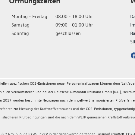
Öffnungszeiten
W
Montag - Freitag
08:00 - 18:00 Uhr
Da
Samstag
09:00 - 01:00 Uhr
I
Sonntag
geschlossen
Ba
Si
fiziellen spezifischen CO2-Emissionen neuer Personenkraftwagen können dem 'Leitfad
llen Verkaufsstellen und bei der Deutsche Automobil Treuhand GmbH (DAT), Hellmuth
ember 2017 werden bestimmte Neuwagen nach dem weltweit harmonisierten Prüfverfahr
rüfverfahren zur Messung des Kraftstoffverbrauchs und der CO2-Emissionen, typgeneh
 realistischeren Prüfbedingungen sind die nach dem WLTP gemessenen Kraftstoffverbrau
 2 Nrn. 5, 6, 6a PKW-EnVKV in der gegenwärtig geltenden Fassung) ermittelt. CO2-E