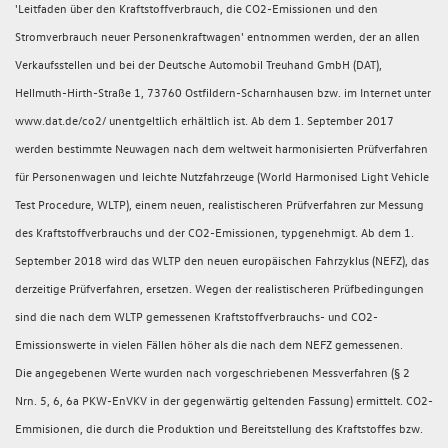
'Leitfaden über den Kraftstoffverbrauch, die CO2-Emissionen und den
Stromverbrauch neuer Personenkraftwagen' entnommen werden, der an allen
Verkaufsstellen und bei der Deutsche Automobil Treuhand GmbH (DAT),
Hellmuth-Hirth-Straße 1, 73760 Ostfildern-Scharnhausen bzw. im Internet unter
www.dat.de/co2/ unentgeltlich erhältlich ist. Ab dem 1. September 2017
werden bestimmte Neuwagen nach dem weltweit harmonisierten Prüfverfahren
für Personenwagen und leichte Nutzfahrzeuge (World Harmonised Light Vehicle
Test Procedure, WLTP), einem neuen, realistischeren Prüfverfahren zur Messung
des Kraftstoffverbrauchs und der CO2-Emissionen, typgenehmigt. Ab dem 1.
September 2018 wird das WLTP den neuen europäischen Fahrzyklus (NEFZ), das
derzeitige Prüfverfahren, ersetzen. Wegen der realistischeren Prüfbedingungen
sind die nach dem WLTP gemessenen Kraftstoffverbrauchs- und CO2-
Emissionswerte in vielen Fällen höher als die nach dem NEFZ gemessenen.
Die angegebenen Werte wurden nach vorgeschriebenen Messverfahren (§ 2
Nrn. 5, 6, 6a PKW-EnVKV in der gegenwärtig geltenden Fassung) ermittelt. CO2-
Emmisionen, die durch die Produktion und Bereitstellung des Kraftstoffes bzw.