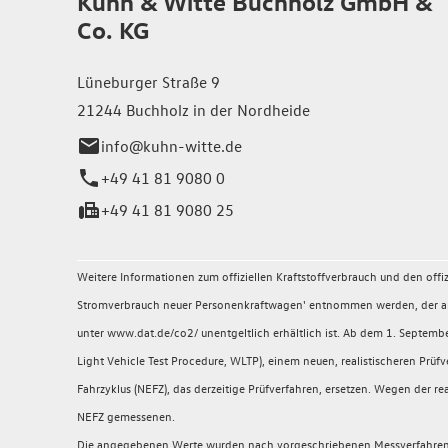
Kuhn & Witte Buchholz GmbH &
Co. KG
Lüneburger Straße 9
21244 Buchholz in der Nordheide
info@kuhn-witte.de
+49 41 81 9080 0
+49 41 81 9080 25
Weitere Informationen zum offiziellen Kraftstoffverbrauch und den of
Stromverbrauch neuer Personenkraftwagen' entnommen werden, der an a
unter www.dat.de/co2/ unentgeltlich erhältlich ist. Ab dem 1. Sept
Light Vehicle Test Procedure, WLTP), einem neuen, realistischeren P
Fahrzyklus (NEFZ), das derzeitige Prüfverfahren, ersetzen. Wegen der
NEFZ gemessenen.
Die angegebenen Werte wurden nach vorgeschriebenen Messverfahren (§