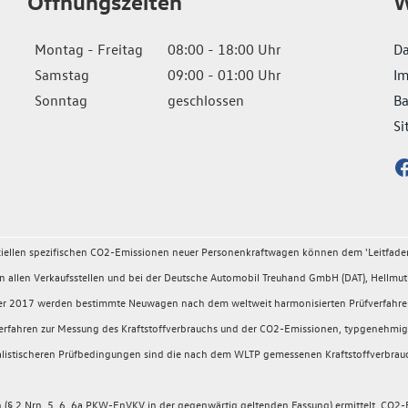
Öffnungszeiten
W
Montag - Freitag
08:00 - 18:00 Uhr
Da
Samstag
09:00 - 01:00 Uhr
I
Sonntag
geschlossen
Ba
Si
fiziellen spezifischen CO2-Emissionen neuer Personenkraftwagen können dem 'Leitfad
llen Verkaufsstellen und bei der Deutsche Automobil Treuhand GmbH (DAT), Hellmuth
ember 2017 werden bestimmte Neuwagen nach dem weltweit harmonisierten Prüfverfahr
rüfverfahren zur Messung des Kraftstoffverbrauchs und der CO2-Emissionen, typgeneh
 realistischeren Prüfbedingungen sind die nach dem WLTP gemessenen Kraftstoffverbrau
 2 Nrn. 5, 6, 6a PKW-EnVKV in der gegenwärtig geltenden Fassung) ermittelt. CO2-E