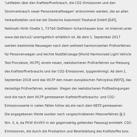
'Leitfaden über den Kraftstoffverbrauch, die CO2-Emissionen und den
Stromverbrauch neuer Personenkraftwagen' entnommen werden, der an allen
Verkaufsstellen und bei der Deutsche Automobil Treuhand GmbH (DAT),
Hellmuth-Hirth-Straße 1, 73760 Ostfildern-Scharnhausen bzw. im Internet unter
www.dat.de/co2/ unentgeltlich erhältlich ist. Ab dem 1. September 2017
werden bestimmte Neuwagen nach dem weltweit harmonisierten Prüfverfahren
für Personenwagen und leichte Nutzfahrzeuge (World Harmonised Light Vehicle
Test Procedure, WLTP), einem neuen, realistischeren Prüfverfahren zur Messung
des Kraftstoffverbrauchs und der CO2-Emissionen, typgenehmigt. Ab dem 1.
September 2018 wird das WLTP den neuen europäischen Fahrzyklus (NEFZ), das
derzeitige Prüfverfahren, ersetzen. Wegen der realistischeren Prüfbedingungen
sind die nach dem WLTP gemessenen Kraftstoffverbrauchs- und CO2-
Emissionswerte in vielen Fällen höher als die nach dem NEFZ gemessenen.
Die angegebenen Werte wurden nach vorgeschriebenen Messverfahren (§ 2
Nrn. 5, 6, 6a PKW-EnVKV in der gegenwärtig geltenden Fassung) ermittelt. CO2-
Emmisionen, die durch die Produktion und Bereitstellung des Kraftstoffes bzw.