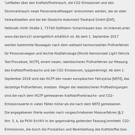
'Leitfaden über den Kraftstoffverbrauch, die CO2-Emissionen und den
Stromverbrauch neuer Personenkraftwagen' entnommen werden, der an allen
Verkaufsstellen und bei der Deutsche Automobil Treuhand GmbH (DAT),
Hellmuth-Hirth-Straße 1, 73760 Ostfildern-Scharnhausen bzw. im Internet unter
www.dat.de/co2/ unentgeltlich erhältlich ist. Ab dem 1. September 2017
werden bestimmte Neuwagen nach dem weltweit harmonisierten Prüfverfahren
für Personenwagen und leichte Nutzfahrzeuge (World Harmonised Light Vehicle
Test Procedure, WLTP), einem neuen, realistischeren Prüfverfahren zur Messung
des Kraftstoffverbrauchs und der CO2-Emissionen, typgenehmigt. Ab dem 1.
September 2018 wird das WLTP den neuen europäischen Fahrzyklus (NEFZ), das
derzeitige Prüfverfahren, ersetzen. Wegen der realistischeren Prüfbedingungen
sind die nach dem WLTP gemessenen Kraftstoffverbrauchs- und CO2-
Emissionswerte in vielen Fällen höher als die nach dem NEFZ gemessenen.
Die angegebenen Werte wurden nach vorgeschriebenen Messverfahren (§ 2
Nrn. 5, 6, 6a PKW-EnVKV in der gegenwärtig geltenden Fassung) ermittelt. CO2-
Emmisionen, die durch die Produktion und Bereitstellung des Kraftstoffes bzw.