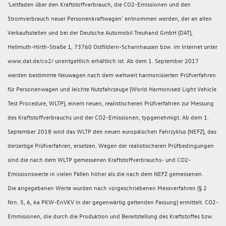
'Leitfaden über den Kraftstoffverbrauch, die CO2-Emissionen und den
Stromverbrauch neuer Personenkraftwagen' entnommen werden, der an allen
Verkaufsstellen und bei der Deutsche Automobil Treuhand GmbH (DAT),
Hellmuth-Hirth-Straße 1, 73760 Ostfildern-Scharnhausen bzw. im Internet unter
www.dat.de/co2/ unentgeltlich erhältlich ist. Ab dem 1. September 2017
werden bestimmte Neuwagen nach dem weltweit harmonisierten Prüfverfahren
für Personenwagen und leichte Nutzfahrzeuge (World Harmonised Light Vehicle
Test Procedure, WLTP), einem neuen, realistischeren Prüfverfahren zur Messung
des Kraftstoffverbrauchs und der CO2-Emissionen, typgenehmigt. Ab dem 1.
September 2018 wird das WLTP den neuen europäischen Fahrzyklus (NEFZ), das
derzeitige Prüfverfahren, ersetzen. Wegen der realistischeren Prüfbedingungen
sind die nach dem WLTP gemessenen Kraftstoffverbrauchs- und CO2-
Emissionswerte in vielen Fällen höher als die nach dem NEFZ gemessenen.
Die angegebenen Werte wurden nach vorgeschriebenen Messverfahren (§ 2
Nrn. 5, 6, 6a PKW-EnVKV in der gegenwärtig geltenden Fassung) ermittelt. CO2-
Emmisionen, die durch die Produktion und Bereitstellung des Kraftstoffes bzw.