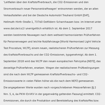
'Leitfaden über den Kraftstoffverbrauch, die CO2-Emissionen und den
Stromverbrauch neuer Personenkraftwagen' entnommen werden, der an allen
Verkaufsstellen und bei der Deutsche Automobil Treuhand GmbH (DAT),
Hellmuth-Hirth-Straße 1, 73760 Ostfildern-Scharnhausen bzw. im Internet unter
www.dat.de/co2/ unentgeltlich erhältlich ist. Ab dem 1. September 2017
werden bestimmte Neuwagen nach dem weltweit harmonisierten Prüfverfahren
für Personenwagen und leichte Nutzfahrzeuge (World Harmonised Light Vehicle
Test Procedure, WLTP), einem neuen, realistischeren Prüfverfahren zur Messung
des Kraftstoffverbrauchs und der CO2-Emissionen, typgenehmigt. Ab dem 1.
September 2018 wird das WLTP den neuen europäischen Fahrzyklus (NEFZ), das
derzeitige Prüfverfahren, ersetzen. Wegen der realistischeren Prüfbedingungen
sind die nach dem WLTP gemessenen Kraftstoffverbrauchs- und CO2-
Emissionswerte in vielen Fällen höher als die nach dem NEFZ gemessenen.
Die angegebenen Werte wurden nach vorgeschriebenen Messverfahren (§ 2
Nrn. 5, 6, 6a PKW-EnVKV in der gegenwärtig geltenden Fassung) ermittelt. CO2-
Emmisionen, die durch die Produktion und Bereitstellung des Kraftstoffes bzw.