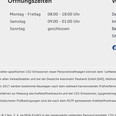
Öffnungszeiten
W
Montag - Freitag
08:00 - 18:00 Uhr
Da
Samstag
09:00 - 01:00 Uhr
I
Sonntag
geschlossen
Ba
Si
fiziellen spezifischen CO2-Emissionen neuer Personenkraftwagen können dem 'Leitfad
llen Verkaufsstellen und bei der Deutsche Automobil Treuhand GmbH (DAT), Hellmuth
ember 2017 werden bestimmte Neuwagen nach dem weltweit harmonisierten Prüfverfahr
rüfverfahren zur Messung des Kraftstoffverbrauchs und der CO2-Emissionen, typgeneh
 realistischeren Prüfbedingungen sind die nach dem WLTP gemessenen Kraftstoffverbrau
 2 Nrn. 5, 6, 6a PKW-EnVKV in der gegenwärtig geltenden Fassung) ermittelt. CO2-E