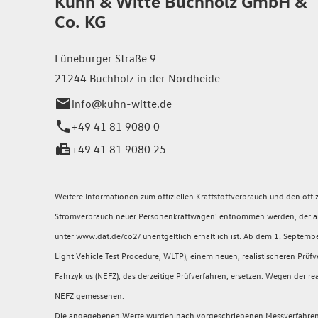
Kuhn & Witte Buchholz GmbH &
Co. KG
Lüneburger Straße 9
21244 Buchholz in der Nordheide
info@kuhn-witte.de
+49 41 81 9080 0
+49 41 81 9080 25
Weitere Informationen zum offiziellen Kraftstoffverbrauch und den of
Stromverbrauch neuer Personenkraftwagen' entnommen werden, der an a
unter www.dat.de/co2/ unentgeltlich erhältlich ist. Ab dem 1. Sept
Light Vehicle Test Procedure, WLTP), einem neuen, realistischeren P
Fahrzyklus (NEFZ), das derzeitige Prüfverfahren, ersetzen. Wegen der
NEFZ gemessenen.
Die angegebenen Werte wurden nach vorgeschriebenen Messverfahren (§