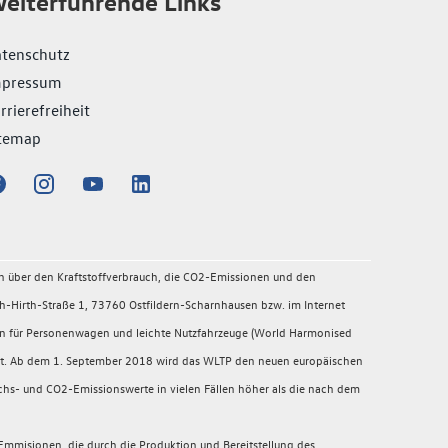
eiterführende Links
tenschutz
mpressum
rrierefreiheit
temap
en über den Kraftstoffverbrauch, die CO2-Emissionen und den
-Hirth-Straße 1, 73760 Ostfildern-Scharnhausen bzw. im Internet
en für Personenwagen und leichte Nutzfahrzeuge (World Harmonised
migt. Ab dem 1. September 2018 wird das WLTP den neuen europäischen
chs- und CO2-Emissionswerte in vielen Fällen höher als die nach dem
mmisionen, die durch die Produktion und Bereitstellung des