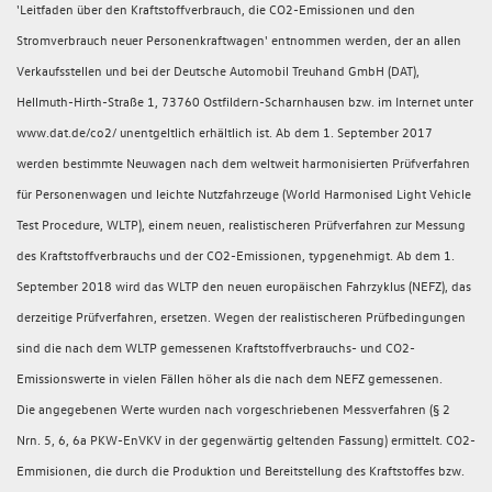
'Leitfaden über den Kraftstoffverbrauch, die CO2-Emissionen und den
Stromverbrauch neuer Personenkraftwagen' entnommen werden, der an allen
Verkaufsstellen und bei der Deutsche Automobil Treuhand GmbH (DAT),
Hellmuth-Hirth-Straße 1, 73760 Ostfildern-Scharnhausen bzw. im Internet unter
www.dat.de/co2/ unentgeltlich erhältlich ist. Ab dem 1. September 2017
werden bestimmte Neuwagen nach dem weltweit harmonisierten Prüfverfahren
für Personenwagen und leichte Nutzfahrzeuge (World Harmonised Light Vehicle
Test Procedure, WLTP), einem neuen, realistischeren Prüfverfahren zur Messung
des Kraftstoffverbrauchs und der CO2-Emissionen, typgenehmigt. Ab dem 1.
September 2018 wird das WLTP den neuen europäischen Fahrzyklus (NEFZ), das
derzeitige Prüfverfahren, ersetzen. Wegen der realistischeren Prüfbedingungen
sind die nach dem WLTP gemessenen Kraftstoffverbrauchs- und CO2-
Emissionswerte in vielen Fällen höher als die nach dem NEFZ gemessenen.
Die angegebenen Werte wurden nach vorgeschriebenen Messverfahren (§ 2
Nrn. 5, 6, 6a PKW-EnVKV in der gegenwärtig geltenden Fassung) ermittelt. CO2-
Emmisionen, die durch die Produktion und Bereitstellung des Kraftstoffes bzw.