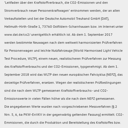
'Leitfaden über den Kraftstoffverbrauch, die CO2-Emissionen und den
Stromverbrauch neuer Personenkraftwagen' entnommen werden, der an allen
Verkaufsstellen und bei der Deutsche Automobil Treuhand GmbH (DAT),
Hellmuth-Hirth-Straße 1, 73760 Ostfildern-Scharnhausen bzw. im Internet unter
www.dat.de/co2/ unentgeltlich erhältlich ist. Ab dem 1. September 2017
werden bestimmte Neuwagen nach dem weltweit harmonisierten Prüfverfahren
für Personenwagen und leichte Nutzfahrzeuge (World Harmonised Light Vehicle
Test Procedure, WLTP), einem neuen, realistischeren Prüfverfahren zur Messung
des Kraftstoffverbrauchs und der CO2-Emissionen, typgenehmigt. Ab dem 1.
September 2018 wird das WLTP den neuen europäischen Fahrzyklus (NEFZ), das
derzeitige Prüfverfahren, ersetzen. Wegen der realistischeren Prüfbedingungen
sind die nach dem WLTP gemessenen Kraftstoffverbrauchs- und CO2-
Emissionswerte in vielen Fällen höher als die nach dem NEFZ gemessenen.
Die angegebenen Werte wurden nach vorgeschriebenen Messverfahren (§ 2
Nrn. 5, 6, 6a PKW-EnVKV in der gegenwärtig geltenden Fassung) ermittelt. CO2-
Emmisionen, die durch die Produktion und Bereitstellung des Kraftstoffes bzw.