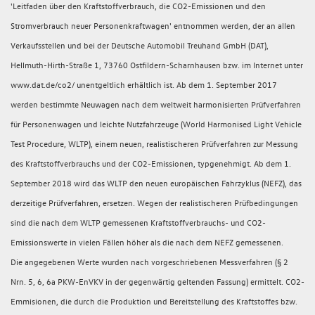
'Leitfaden über den Kraftstoffverbrauch, die CO2-Emissionen und den
Stromverbrauch neuer Personenkraftwagen' entnommen werden, der an allen
Verkaufsstellen und bei der Deutsche Automobil Treuhand GmbH (DAT),
Hellmuth-Hirth-Straße 1, 73760 Ostfildern-Scharnhausen bzw. im Internet unter
www.dat.de/co2/ unentgeltlich erhältlich ist. Ab dem 1. September 2017
werden bestimmte Neuwagen nach dem weltweit harmonisierten Prüfverfahren
für Personenwagen und leichte Nutzfahrzeuge (World Harmonised Light Vehicle
Test Procedure, WLTP), einem neuen, realistischeren Prüfverfahren zur Messung
des Kraftstoffverbrauchs und der CO2-Emissionen, typgenehmigt. Ab dem 1.
September 2018 wird das WLTP den neuen europäischen Fahrzyklus (NEFZ), das
derzeitige Prüfverfahren, ersetzen. Wegen der realistischeren Prüfbedingungen
sind die nach dem WLTP gemessenen Kraftstoffverbrauchs- und CO2-
Emissionswerte in vielen Fällen höher als die nach dem NEFZ gemessenen.
Die angegebenen Werte wurden nach vorgeschriebenen Messverfahren (§ 2
Nrn. 5, 6, 6a PKW-EnVKV in der gegenwärtig geltenden Fassung) ermittelt. CO2-
Emmisionen, die durch die Produktion und Bereitstellung des Kraftstoffes bzw.