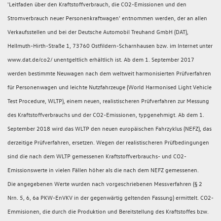
'Leitfaden über den Kraftstoffverbrauch, die CO2-Emissionen und den
Stromverbrauch neuer Personenkraftwagen' entnommen werden, der an allen
Verkaufsstellen und bei der Deutsche Automobil Treuhand GmbH (DAT),
Hellmuth-Hirth-Straße 1, 73760 Ostfildern-Scharnhausen bzw. im Internet unter
www.dat.de/co2/ unentgeltlich erhältlich ist. Ab dem 1. September 2017
werden bestimmte Neuwagen nach dem weltweit harmonisierten Prüfverfahren
für Personenwagen und leichte Nutzfahrzeuge (World Harmonised Light Vehicle
Test Procedure, WLTP), einem neuen, realistischeren Prüfverfahren zur Messung
des Kraftstoffverbrauchs und der CO2-Emissionen, typgenehmigt. Ab dem 1.
September 2018 wird das WLTP den neuen europäischen Fahrzyklus (NEFZ), das
derzeitige Prüfverfahren, ersetzen. Wegen der realistischeren Prüfbedingungen
sind die nach dem WLTP gemessenen Kraftstoffverbrauchs- und CO2-
Emissionswerte in vielen Fällen höher als die nach dem NEFZ gemessenen.
Die angegebenen Werte wurden nach vorgeschriebenen Messverfahren (§ 2
Nrn. 5, 6, 6a PKW-EnVKV in der gegenwärtig geltenden Fassung) ermittelt. CO2-
Emmisionen, die durch die Produktion und Bereitstellung des Kraftstoffes bzw.