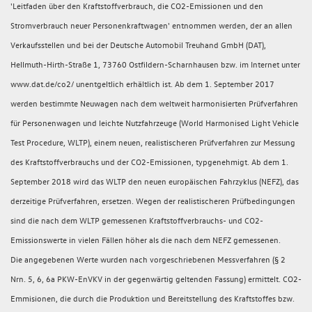
'Leitfaden über den Kraftstoffverbrauch, die CO2-Emissionen und den
Stromverbrauch neuer Personenkraftwagen' entnommen werden, der an allen
Verkaufsstellen und bei der Deutsche Automobil Treuhand GmbH (DAT),
Hellmuth-Hirth-Straße 1, 73760 Ostfildern-Scharnhausen bzw. im Internet unter
www.dat.de/co2/ unentgeltlich erhältlich ist. Ab dem 1. September 2017
werden bestimmte Neuwagen nach dem weltweit harmonisierten Prüfverfahren
für Personenwagen und leichte Nutzfahrzeuge (World Harmonised Light Vehicle
Test Procedure, WLTP), einem neuen, realistischeren Prüfverfahren zur Messung
des Kraftstoffverbrauchs und der CO2-Emissionen, typgenehmigt. Ab dem 1.
September 2018 wird das WLTP den neuen europäischen Fahrzyklus (NEFZ), das
derzeitige Prüfverfahren, ersetzen. Wegen der realistischeren Prüfbedingungen
sind die nach dem WLTP gemessenen Kraftstoffverbrauchs- und CO2-
Emissionswerte in vielen Fällen höher als die nach dem NEFZ gemessenen.
Die angegebenen Werte wurden nach vorgeschriebenen Messverfahren (§ 2
Nrn. 5, 6, 6a PKW-EnVKV in der gegenwärtig geltenden Fassung) ermittelt. CO2-
Emmisionen, die durch die Produktion und Bereitstellung des Kraftstoffes bzw.