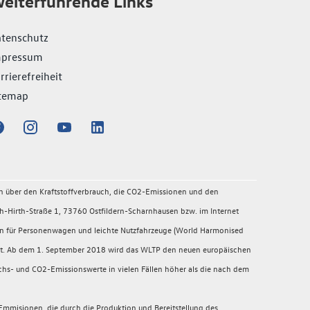
eiterführende Links
tenschutz
mpressum
rrierefreiheit
temap
en über den Kraftstoffverbrauch, die CO2-Emissionen und den
-Hirth-Straße 1, 73760 Ostfildern-Scharnhausen bzw. im Internet
en für Personenwagen und leichte Nutzfahrzeuge (World Harmonised
migt. Ab dem 1. September 2018 wird das WLTP den neuen europäischen
chs- und CO2-Emissionswerte in vielen Fällen höher als die nach dem
mmisionen, die durch die Produktion und Bereitstellung des