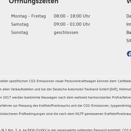
Öffnungszeiten
W
Montag - Freitag
08:00 - 18:00 Uhr
Da
Samstag
09:00 - 01:00 Uhr
I
Sonntag
geschlossen
Ba
Si
fiziellen spezifischen CO2-Emissionen neuer Personenkraftwagen können dem 'Leitfad
llen Verkaufsstellen und bei der Deutsche Automobil Treuhand GmbH (DAT), Hellmuth
ember 2017 werden bestimmte Neuwagen nach dem weltweit harmonisierten Prüfverfahr
rüfverfahren zur Messung des Kraftstoffverbrauchs und der CO2-Emissionen, typgeneh
 realistischeren Prüfbedingungen sind die nach dem WLTP gemessenen Kraftstoffverbrau
 2 Nrn. 5, 6, 6a PKW-EnVKV in der gegenwärtig geltenden Fassung) ermittelt. CO2-E