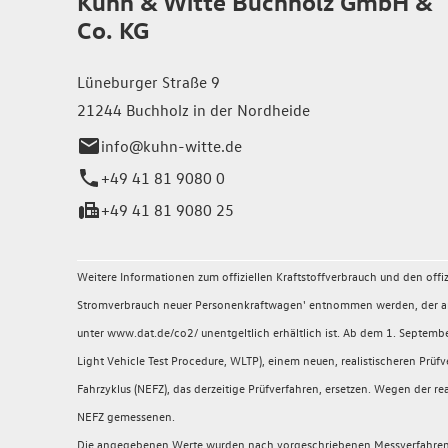
Kuhn & Witte Buchholz GmbH &
Co. KG
Lüneburger Straße 9
21244 Buchholz in der Nordheide
info@kuhn-witte.de
+49 41 81 9080 0
+49 41 81 9080 25
Weitere Informationen zum offiziellen Kraftstoffverbrauch und den of
Stromverbrauch neuer Personenkraftwagen' entnommen werden, der an a
unter www.dat.de/co2/ unentgeltlich erhältlich ist. Ab dem 1. Sept
Light Vehicle Test Procedure, WLTP), einem neuen, realistischeren P
Fahrzyklus (NEFZ), das derzeitige Prüfverfahren, ersetzen. Wegen der
NEFZ gemessenen.
Die angegebenen Werte wurden nach vorgeschriebenen Messverfahren (§