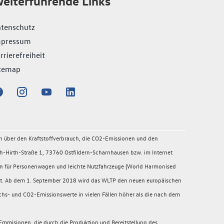
eiterführende Links
tenschutz
mpressum
rrierefreiheit
temap
en über den Kraftstoffverbrauch, die CO2-Emissionen und den
-Hirth-Straße 1, 73760 Ostfildern-Scharnhausen bzw. im Internet
en für Personenwagen und leichte Nutzfahrzeuge (World Harmonised
migt. Ab dem 1. September 2018 wird das WLTP den neuen europäischen
chs- und CO2-Emissionswerte in vielen Fällen höher als die nach dem
mmisionen, die durch die Produktion und Bereitstellung des