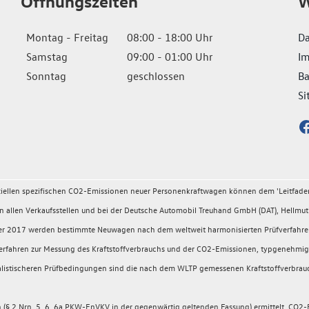
Öffnungszeiten
W
Montag - Freitag
08:00 - 18:00 Uhr
Da
Samstag
09:00 - 01:00 Uhr
I
Sonntag
geschlossen
Ba
Si
fiziellen spezifischen CO2-Emissionen neuer Personenkraftwagen können dem 'Leitfad
llen Verkaufsstellen und bei der Deutsche Automobil Treuhand GmbH (DAT), Hellmuth
ember 2017 werden bestimmte Neuwagen nach dem weltweit harmonisierten Prüfverfahr
rüfverfahren zur Messung des Kraftstoffverbrauchs und der CO2-Emissionen, typgeneh
 realistischeren Prüfbedingungen sind die nach dem WLTP gemessenen Kraftstoffverbrau
 2 Nrn. 5, 6, 6a PKW-EnVKV in der gegenwärtig geltenden Fassung) ermittelt. CO2-E