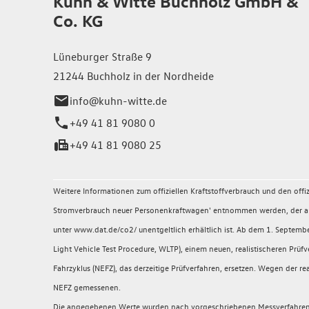
Kuhn & Witte Buchholz GmbH &
Co. KG
Lüneburger Straße 9
21244 Buchholz in der Nordheide
info@kuhn-witte.de
+49 41 81 9080 0
+49 41 81 9080 25
Weitere Informationen zum offiziellen Kraftstoffverbrauch und den of
Stromverbrauch neuer Personenkraftwagen' entnommen werden, der an a
unter www.dat.de/co2/ unentgeltlich erhältlich ist. Ab dem 1. Sept
Light Vehicle Test Procedure, WLTP), einem neuen, realistischeren P
Fahrzyklus (NEFZ), das derzeitige Prüfverfahren, ersetzen. Wegen der
NEFZ gemessenen.
Die angegebenen Werte wurden nach vorgeschriebenen Messverfahren (§