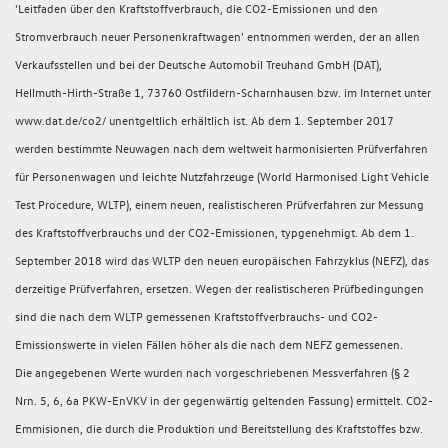
'Leitfaden über den Kraftstoffverbrauch, die CO2-Emissionen und den
Stromverbrauch neuer Personenkraftwagen' entnommen werden, der an allen
Verkaufsstellen und bei der Deutsche Automobil Treuhand GmbH (DAT),
Hellmuth-Hirth-Straße 1, 73760 Ostfildern-Scharnhausen bzw. im Internet unter
www.dat.de/co2/ unentgeltlich erhältlich ist. Ab dem 1. September 2017
werden bestimmte Neuwagen nach dem weltweit harmonisierten Prüfverfahren
für Personenwagen und leichte Nutzfahrzeuge (World Harmonised Light Vehicle
Test Procedure, WLTP), einem neuen, realistischeren Prüfverfahren zur Messung
des Kraftstoffverbrauchs und der CO2-Emissionen, typgenehmigt. Ab dem 1.
September 2018 wird das WLTP den neuen europäischen Fahrzyklus (NEFZ), das
derzeitige Prüfverfahren, ersetzen. Wegen der realistischeren Prüfbedingungen
sind die nach dem WLTP gemessenen Kraftstoffverbrauchs- und CO2-
Emissionswerte in vielen Fällen höher als die nach dem NEFZ gemessenen.
Die angegebenen Werte wurden nach vorgeschriebenen Messverfahren (§ 2
Nrn. 5, 6, 6a PKW-EnVKV in der gegenwärtig geltenden Fassung) ermittelt. CO2-
Emmisionen, die durch die Produktion und Bereitstellung des Kraftstoffes bzw.