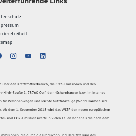
eiterführende Links
tenschutz
mpressum
rrierefreiheit
temap
en über den Kraftstoffverbrauch, die CO2-Emissionen und den
-Hirth-Straße 1, 73760 Ostfildern-Scharnhausen bzw. im Internet
en für Personenwagen und leichte Nutzfahrzeuge (World Harmonised
migt. Ab dem 1. September 2018 wird das WLTP den neuen europäischen
chs- und CO2-Emissionswerte in vielen Fällen höher als die nach dem
mmisionen, die durch die Produktion und Bereitstellung des