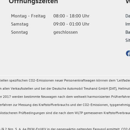
Öffnungszeiten
W
Montag - Freitag
08:00 - 18:00 Uhr
Da
Samstag
09:00 - 01:00 Uhr
I
Sonntag
geschlossen
Ba
Si
fiziellen spezifischen CO2-Emissionen neuer Personenkraftwagen können dem 'Leitfad
llen Verkaufsstellen und bei der Deutsche Automobil Treuhand GmbH (DAT), Hellmuth
ember 2017 werden bestimmte Neuwagen nach dem weltweit harmonisierten Prüfverfahr
rüfverfahren zur Messung des Kraftstoffverbrauchs und der CO2-Emissionen, typgeneh
 realistischeren Prüfbedingungen sind die nach dem WLTP gemessenen Kraftstoffverbrau
 2 Nrn. 5, 6, 6a PKW-EnVKV in der gegenwärtig geltenden Fassung) ermittelt. CO2-E