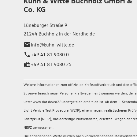
Kuhn & Witte Buchholz GmbH &
Co. KG
Lüneburger Straße 9
21244 Buchholz in der Nordheide
info@kuhn-witte.de
+49 41 81 9080 0
+49 41 81 9080 25
Weitere Informationen zum offiziellen Kraftstoffverbrauch und den of
Stromverbrauch neuer Personenkraftwagen' entnommen werden, der an a
unter www.dat.de/co2/ unentgeltlich erhältlich ist. Ab dem 1. Sept
Light Vehicle Test Procedure, WLTP), einem neuen, realistischeren P
Fahrzyklus (NEFZ), das derzeitige Prüfverfahren, ersetzen. Wegen der
NEFZ gemessenen.
Die angegebenen Werte wurden nach vorgeschriebenen Messverfahren (§