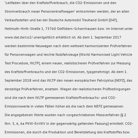
'Leitfaden über den Kraftstoffverbrauch, die CO2-Emissionen und den
Stromverbrauch neuer Personenkraftwagen' entnommen werden, der an allen
Verkaufsstellen und bei der Deutsche Automobil Treuhand GmbH (DAT),
Hellmuth-Hirth-Straße 1, 73760 Ostfildern-Scharnhausen bzw. im Internet unter
www.dat.de/co2/ unentgeltlich erhältlich ist. Ab dem 1. September 2017
werden bestimmte Neuwagen nach dem weltweit harmonisierten Prüfverfahren
für Personenwagen und leichte Nutzfahrzeuge (World Harmonised Light Vehicle
Test Procedure, WLTP), einem neuen, realistischeren Prüfverfahren zur Messung
des Kraftstoffverbrauchs und der CO2-Emissionen, typgenehmigt. Ab dem 1.
September 2018 wird das WLTP den neuen europäischen Fahrzyklus (NEFZ), das
derzeitige Prüfverfahren, ersetzen. Wegen der realistischeren Prüfbedingungen
sind die nach dem WLTP gemessenen Kraftstoffverbrauchs- und CO2-
Emissionswerte in vielen Fällen höher als die nach dem NEFZ gemessenen.
Die angegebenen Werte wurden nach vorgeschriebenen Messverfahren (§ 2
Nrn. 5, 6, 6a PKW-EnVKV in der gegenwärtig geltenden Fassung) ermittelt. CO2-
Emmisionen, die durch die Produktion und Bereitstellung des Kraftstoffes bzw.