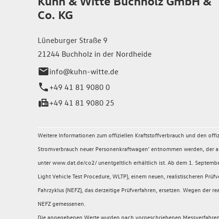
Kuhn & Witte Buchholz GmbH &
Co. KG
Lüneburger Straße 9
21244 Buchholz in der Nordheide
info@kuhn-witte.de
+49 41 81 9080 0
+49 41 81 9080 25
Weitere Informationen zum offiziellen Kraftstoffverbrauch und den of
Stromverbrauch neuer Personenkraftwagen' entnommen werden, der an a
unter www.dat.de/co2/ unentgeltlich erhältlich ist. Ab dem 1. Sept
Light Vehicle Test Procedure, WLTP), einem neuen, realistischeren P
Fahrzyklus (NEFZ), das derzeitige Prüfverfahren, ersetzen. Wegen der
NEFZ gemessenen.
Die angegebenen Werte wurden nach vorgeschriebenen Messverfahren (§