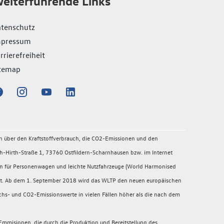
eiterführende Links
tenschutz
mpressum
rrierefreiheit
temap
en über den Kraftstoffverbrauch, die CO2-Emissionen und den
-Hirth-Straße 1, 73760 Ostfildern-Scharnhausen bzw. im Internet
en für Personenwagen und leichte Nutzfahrzeuge (World Harmonised
migt. Ab dem 1. September 2018 wird das WLTP den neuen europäischen
chs- und CO2-Emissionswerte in vielen Fällen höher als die nach dem
mmisionen, die durch die Produktion und Bereitstellung des