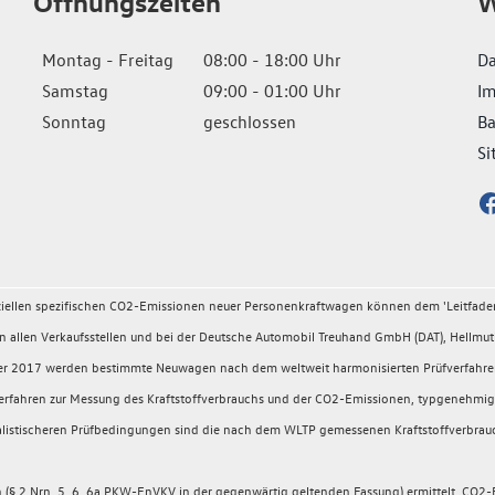
Öffnungszeiten
W
Montag - Freitag
08:00 - 18:00 Uhr
Da
Samstag
09:00 - 01:00 Uhr
I
Sonntag
geschlossen
Ba
Si
fiziellen spezifischen CO2-Emissionen neuer Personenkraftwagen können dem 'Leitfad
llen Verkaufsstellen und bei der Deutsche Automobil Treuhand GmbH (DAT), Hellmuth
ember 2017 werden bestimmte Neuwagen nach dem weltweit harmonisierten Prüfverfahr
rüfverfahren zur Messung des Kraftstoffverbrauchs und der CO2-Emissionen, typgeneh
 realistischeren Prüfbedingungen sind die nach dem WLTP gemessenen Kraftstoffverbrau
 2 Nrn. 5, 6, 6a PKW-EnVKV in der gegenwärtig geltenden Fassung) ermittelt. CO2-E