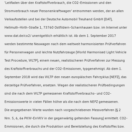
'Leitfaden über den Kraftstoffverbrauch, die CO2-Emissionen und den
Stromverbrauch neuer Personenkraftwagen' entnommen werden, der an allen
Verkaufsstellen und bei der Deutsche Automobil Treuhand GmbH (DAT),
Hellmuth-Hirth-Straße 1, 73760 Ostfildern-Scharnhausen bzw. im Internet unter
www.dat.de/co2/ unentgeltlich erhältlich ist. Ab dem 1. September 2017
werden bestimmte Neuwagen nach dem weltweit harmonisierten Prüfverfahren
für Personenwagen und leichte Nutzfahrzeuge (World Harmonised Light Vehicle
Test Procedure, WLTP), einem neuen, realistischeren Prüfverfahren zur Messung
des Kraftstoffverbrauchs und der CO2-Emissionen, typgenehmigt. Ab dem 1.
September 2018 wird das WLTP den neuen europäischen Fahrzyklus (NEFZ), das
derzeitige Prüfverfahren, ersetzen. Wegen der realistischeren Prüfbedingungen
sind die nach dem WLTP gemessenen Kraftstoffverbrauchs- und CO2-
Emissionswerte in vielen Fällen höher als die nach dem NEFZ gemessenen.
Die angegebenen Werte wurden nach vorgeschriebenen Messverfahren (§ 2
Nrn. 5, 6, 6a PKW-EnVKV in der gegenwärtig geltenden Fassung) ermittelt. CO2-
Emmisionen, die durch die Produktion und Bereitstellung des Kraftstoffes bzw.