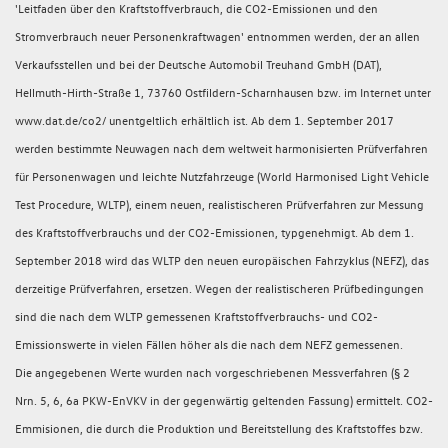
'Leitfaden über den Kraftstoffverbrauch, die CO2-Emissionen und den
Stromverbrauch neuer Personenkraftwagen' entnommen werden, der an allen
Verkaufsstellen und bei der Deutsche Automobil Treuhand GmbH (DAT),
Hellmuth-Hirth-Straße 1, 73760 Ostfildern-Scharnhausen bzw. im Internet unter
www.dat.de/co2/ unentgeltlich erhältlich ist. Ab dem 1. September 2017
werden bestimmte Neuwagen nach dem weltweit harmonisierten Prüfverfahren
für Personenwagen und leichte Nutzfahrzeuge (World Harmonised Light Vehicle
Test Procedure, WLTP), einem neuen, realistischeren Prüfverfahren zur Messung
des Kraftstoffverbrauchs und der CO2-Emissionen, typgenehmigt. Ab dem 1.
September 2018 wird das WLTP den neuen europäischen Fahrzyklus (NEFZ), das
derzeitige Prüfverfahren, ersetzen. Wegen der realistischeren Prüfbedingungen
sind die nach dem WLTP gemessenen Kraftstoffverbrauchs- und CO2-
Emissionswerte in vielen Fällen höher als die nach dem NEFZ gemessenen.
Die angegebenen Werte wurden nach vorgeschriebenen Messverfahren (§ 2
Nrn. 5, 6, 6a PKW-EnVKV in der gegenwärtig geltenden Fassung) ermittelt. CO2-
Emmisionen, die durch die Produktion und Bereitstellung des Kraftstoffes bzw.