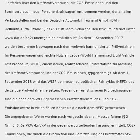
'Leitfaden über den Kraftstoffverbrauch, die CO2-Emissionen und den
Stromverbrauch neuer Personenkraftwagen' entnommen werden, der an allen
Verkaufsstellen und bei der Deutsche Automobil Treuhand GmbH (DAT),
Hellmuth-Hirth-Straße 1, 73760 Ostfildern-Scharnhausen bzw. im Internet unter
www.dat.de/co2/ unentgeltlich erhältlich ist. Ab dem 1. September 2017
werden bestimmte Neuwagen nach dem weltweit harmonisierten Prüfverfahren
für Personenwagen und leichte Nutzfahrzeuge (World Harmonised Light Vehicle
Test Procedure, WLTP), einem neuen, realistischeren Prüfverfahren zur Messung
des Kraftstoffverbrauchs und der CO2-Emissionen, typgenehmigt. Ab dem 1.
September 2018 wird das WLTP den neuen europäischen Fahrzyklus (NEFZ), das
derzeitige Prüfverfahren, ersetzen. Wegen der realistischeren Prüfbedingungen
sind die nach dem WLTP gemessenen Kraftstoffverbrauchs- und CO2-
Emissionswerte in vielen Fällen höher als die nach dem NEFZ gemessenen.
Die angegebenen Werte wurden nach vorgeschriebenen Messverfahren (§ 2
Nrn. 5, 6, 6a PKW-EnVKV in der gegenwärtig geltenden Fassung) ermittelt. CO2-
Emmisionen, die durch die Produktion und Bereitstellung des Kraftstoffes bzw.