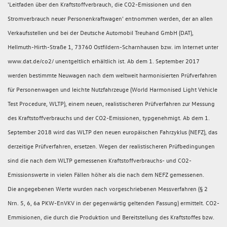
'Leitfaden über den Kraftstoffverbrauch, die CO2-Emissionen und den
Stromverbrauch neuer Personenkraftwagen' entnommen werden, der an allen
Verkaufsstellen und bei der Deutsche Automobil Treuhand GmbH (DAT),
Hellmuth-Hirth-Straße 1, 73760 Ostfildern-Scharnhausen bzw. im Internet unter
www.dat.de/co2/ unentgeltlich erhältlich ist. Ab dem 1. September 2017
werden bestimmte Neuwagen nach dem weltweit harmonisierten Prüfverfahren
für Personenwagen und leichte Nutzfahrzeuge (World Harmonised Light Vehicle
Test Procedure, WLTP), einem neuen, realistischeren Prüfverfahren zur Messung
des Kraftstoffverbrauchs und der CO2-Emissionen, typgenehmigt. Ab dem 1.
September 2018 wird das WLTP den neuen europäischen Fahrzyklus (NEFZ), das
derzeitige Prüfverfahren, ersetzen. Wegen der realistischeren Prüfbedingungen
sind die nach dem WLTP gemessenen Kraftstoffverbrauchs- und CO2-
Emissionswerte in vielen Fällen höher als die nach dem NEFZ gemessenen.
Die angegebenen Werte wurden nach vorgeschriebenen Messverfahren (§ 2
Nrn. 5, 6, 6a PKW-EnVKV in der gegenwärtig geltenden Fassung) ermittelt. CO2-
Emmisionen, die durch die Produktion und Bereitstellung des Kraftstoffes bzw.