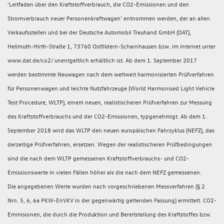
'Leitfaden über den Kraftstoffverbrauch, die CO2-Emissionen und den
Stromverbrauch neuer Personenkraftwagen' entnommen werden, der an allen
Verkaufsstellen und bei der Deutsche Automobil Treuhand GmbH (DAT),
Hellmuth-Hirth-Straße 1, 73760 Ostfildern-Scharnhausen bzw. im Internet unter
www.dat.de/co2/ unentgeltlich erhältlich ist. Ab dem 1. September 2017
werden bestimmte Neuwagen nach dem weltweit harmonisierten Prüfverfahren
für Personenwagen und leichte Nutzfahrzeuge (World Harmonised Light Vehicle
Test Procedure, WLTP), einem neuen, realistischeren Prüfverfahren zur Messung
des Kraftstoffverbrauchs und der CO2-Emissionen, typgenehmigt. Ab dem 1.
September 2018 wird das WLTP den neuen europäischen Fahrzyklus (NEFZ), das
derzeitige Prüfverfahren, ersetzen. Wegen der realistischeren Prüfbedingungen
sind die nach dem WLTP gemessenen Kraftstoffverbrauchs- und CO2-
Emissionswerte in vielen Fällen höher als die nach dem NEFZ gemessenen.
Die angegebenen Werte wurden nach vorgeschriebenen Messverfahren (§ 2
Nrn. 5, 6, 6a PKW-EnVKV in der gegenwärtig geltenden Fassung) ermittelt. CO2-
Emmisionen, die durch die Produktion und Bereitstellung des Kraftstoffes bzw.