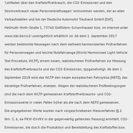
'Leitfaden über den Kraftstoffverbrauch, die CO2-Emissionen und den
Stromverbrauch neuer Personenkraftwagen' entnommen werden, der an allen
Verkaufsstellen und bei der Deutsche Automobil Treuhand GmbH (DAT),
Hellmuth-Hirth-Straße 1, 73760 Ostfildern-Scharnhausen bzw. im Internet unter
www.dat.de/co2/ unentgeltlich erhältlich ist. Ab dem 1. September 2017
werden bestimmte Neuwagen nach dem weltweit harmonisierten Prüfverfahren
für Personenwagen und leichte Nutzfahrzeuge (World Harmonised Light Vehicle
Test Procedure, WLTP), einem neuen, realistischeren Prüfverfahren zur Messung
des Kraftstoffverbrauchs und der CO2-Emissionen, typgenehmigt. Ab dem 1.
September 2018 wird das WLTP den neuen europäischen Fahrzyklus (NEFZ), das
derzeitige Prüfverfahren, ersetzen. Wegen der realistischeren Prüfbedingungen
sind die nach dem WLTP gemessenen Kraftstoffverbrauchs- und CO2-
Emissionswerte in vielen Fällen höher als die nach dem NEFZ gemessenen.
Die angegebenen Werte wurden nach vorgeschriebenen Messverfahren (§ 2
Nrn. 5, 6, 6a PKW-EnVKV in der gegenwärtig geltenden Fassung) ermittelt. CO2-
Emmisionen, die durch die Produktion und Bereitstellung des Kraftstoffes bzw.