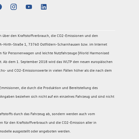
en über den Kraftstoffverbrauch, die CO2-Emissionen und den
-Hirth-Straße 1, 73760 Ostfildern-Scharnhausen bzw. im Internet
en für Personenwagen und leichte Nutzfahrzeuge (World Harmonised
migt. Ab dem 1. September 2018 wird das WLTP den neuen europäischen
chs- und CO2-Emissionswerte in vielen Fällen höher als die nach dem
mmisionen, die durch die Produktion und Bereitstellung des
Angaben beziehen sich nicht auf ein einzelnes Fahrzeug und sind nicht
raftstoffs durch das Fahrzeug ab, sondern werden auch vom
n für den Kraftstoffverbrauch und die CO2-Emission aller in
modelle ausgestellt oder angeboten werden.