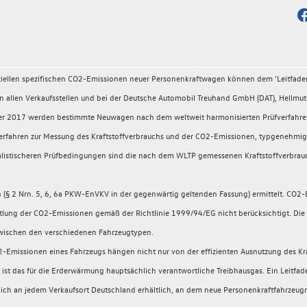
fiziellen spezifischen CO2-Emissionen neuer Personenkraftwagen können dem 'Leitfad
llen Verkaufsstellen und bei der Deutsche Automobil Treuhand GmbH (DAT), Hellmuth
ember 2017 werden bestimmte Neuwagen nach dem weltweit harmonisierten Prüfverfahr
rüfverfahren zur Messung des Kraftstoffverbrauchs und der CO2-Emissionen, typgeneh
 realistischeren Prüfbedingungen sind die nach dem WLTP gemessenen Kraftstoffverbrau
 2 Nrn. 5, 6, 6a PKW-EnVKV in der gegenwärtig geltenden Fassung) ermittelt. CO2-E
ttlung der CO2-Emissionen gemäß der Richtlinie 1999/94/EG nicht berücksichtigt. Die 
zwischen den verschiedenen Fahrzeugtypen.
2-Emissionen eines Fahrzeugs hängen nicht nur von der effizienten Ausnutzung des K
ist das für die Erderwärmung hauptsächlich verantwortliche Treibhausgas. Ein Leitfade
ich an jedem Verkaufsort Deutschland erhältlich, an dem neue Personenkraftfahrzeug