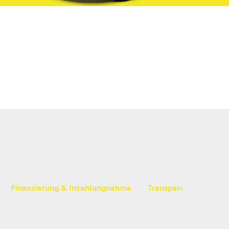
Finanzierung & Inzahlungnahme
Transparenz & Anspr