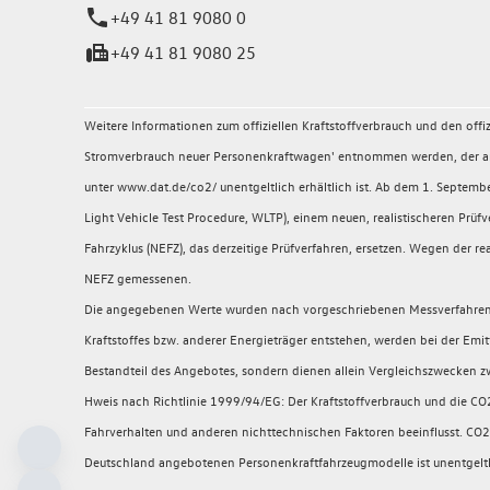
+49 41 81 9080 0
+49 41 81 9080 25
Weitere Informationen zum offiziellen Kraftstoffverbrauch und den of
Stromverbrauch neuer Personenkraftwagen' entnommen werden, der an a
unter www.dat.de/co2/ unentgeltlich erhältlich ist. Ab dem 1. Sept
Light Vehicle Test Procedure, WLTP), einem neuen, realistischeren P
Fahrzyklus (NEFZ), das derzeitige Prüfverfahren, ersetzen. Wegen der
NEFZ gemessenen.
Die angegebenen Werte wurden nach vorgeschriebenen Messverfahren (§
Kraftstoffes bzw. anderer Energieträger entstehen, werden bei der Emi
Bestandteil des Angebotes, sondern dienen allein Vergleichszwecken 
Hweis nach Richtlinie 1999/94/EG: Der Kraftstoffverbrauch und die CO
Fahrverhalten und anderen nichttechnischen Faktoren beeinflusst. CO2 
Deutschland angebotenen Personenkraftfahrzeugmodelle ist unentgeltl