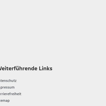
eiterführende Links
tenschutz
mpressum
rrierefreiheit
temap